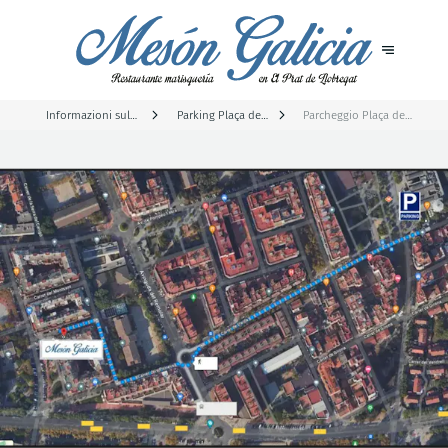
Informazioni sul
Parking Plaça de
Parcheggio Plaça de
parcheggio
Catalunya
Catalunya