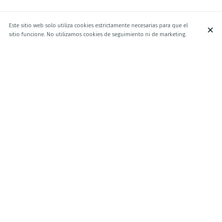
Este sitio web solo utiliza cookies estrictamente necesarias para que el
sitio funcione. No utilizamos cookies de seguimiento ni de marketing.
APOSTAMOS POR EL PRODUCTO FRESCO Y DE
MERCADO.
Nuestra especialidad es el pescado y el marisco sencillamente elaborado,
como por ejemplo las ostras, las almejas, las gambas, los percebes, las
cigalas, el bogavante, la merluza, el rodaballo, el rape..., crudos o hechos a la
brasa de leña. La carne, con denominacion origen gallega tanto la ternera
como el buey también está presente en nuestra brasa de leña. La
búsqueda de la materia prima se ha convertido en la obligación prioritaria.